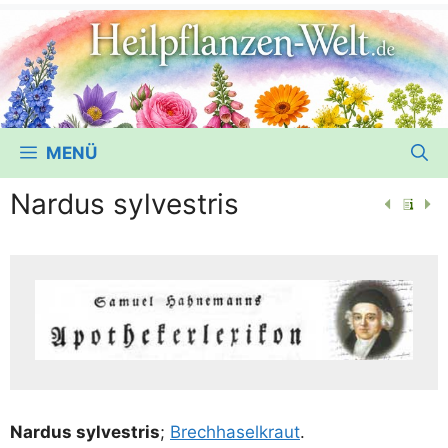
MENÜ
Nardus sylvestris
Nar­dus syl­vestris
;
Brech­ha­sel­kraut
.