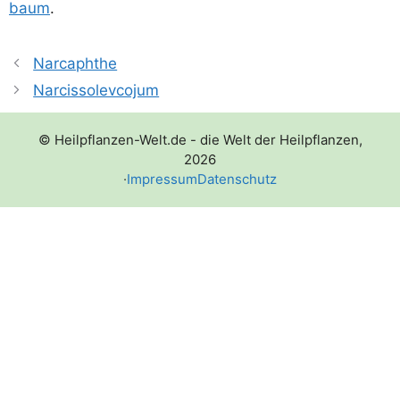
baum
.
Narcaphthe
Narcissolevcojum
© Heilpflanzen-Welt.de - die Welt der Heilpflanzen,
2026
·
Impressum
Datenschutz