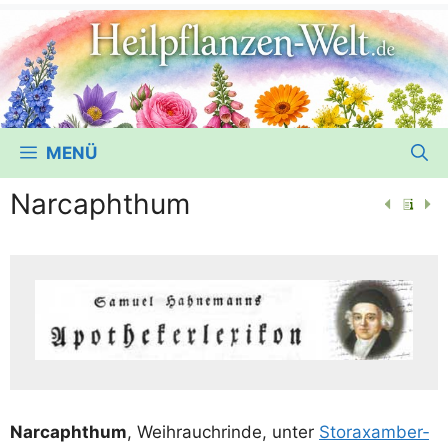
MENÜ
Narcaphthum
Nar­caph­thum
, Weih­rauch­rin­de, unter
Sto­ra­xam­ber­