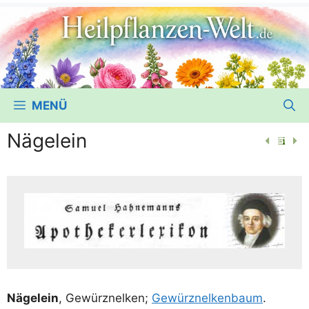
MENÜ
Nägelein
Näge­lein
, Gewürz­nel­ken;
Gewürz­nel­ken­baum
.