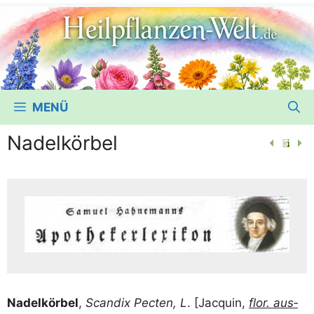
MENÜ
Nadelkörbel
Nadel­kör­bel
,
Scan­dix Pec­ten, L
. [Jac­quin,
flor. aus­