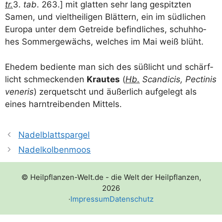
tr.
3.
tab
. 263.] mit glat­ten sehr lang gespitz­ten
Samen, und vielt­hei­li­gen Blät­tern, ein im süd­li­chen
Euro­pa unter dem Getrei­de befind­li­ches, schuh­ho­
hes Som­mer­ge­wächs, wel­ches im Mai weiß blüht.
Ehe­dem bedien­te man sich des süß­licht und schärf­
licht schme­cken­den
Krau­tes
(
Hb.
Scan­di­cis, Pec­ti­nis
vene­ris
) zer­quetscht und äußer­lich auf­ge­legt als
eines harn­trei­ben­den Mittels.
Nadelblattspargel
Nadelkolbenmoos
© Heilpflanzen-Welt.de - die Welt der Heilpflanzen,
2026
·
Impressum
Datenschutz