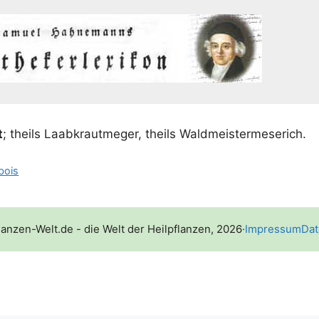
t
; theils Laab­kraut­me­ger, theils Waldmeistermeserich.
bois
lanzen-Welt.de - die Welt der Heilpflanzen, 2026
·
Impressum
Dat