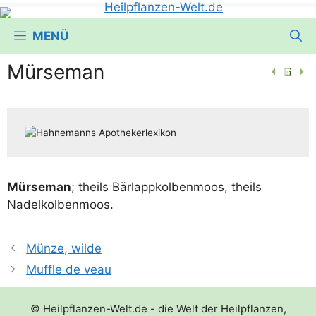
MENÜ
Mürseman
Mür­se­man
; theils Bär­lapp­kol­ben­moos, theils
Nadelkolbenmoos.
Münze, wilde
Muffle de veau
© Heilpflanzen-Welt.de - die Welt der Heilpflanzen,