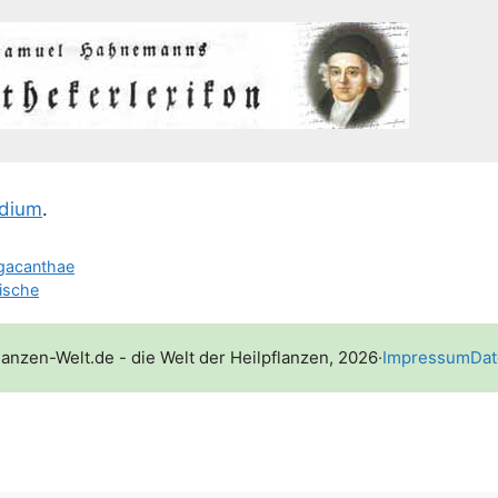
­di­um
.
agacanthae
ische
lanzen-Welt.de - die Welt der Heilpflanzen, 2026
·
Impressum
Dat