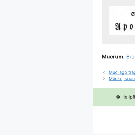
Mucrum
,
Bro
Mucilago tr
Mücke, span
© Heilpf