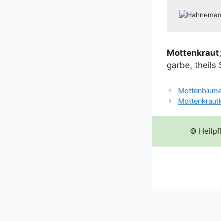
Mot­ten­kraut
gar­be, theil
Mottenblum
Mottenkraut
© Heilpf