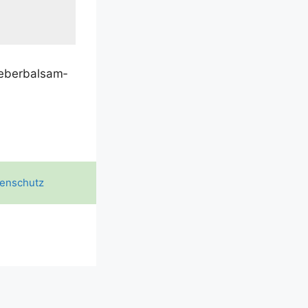
Leber­bal­sam­
enschutz