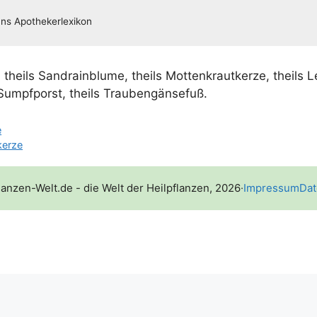
; theils San­drain­blu­me, theils Mot­ten­kraut­ker­ze, theils 
s Sumpf­porst, theils Traubengänsefuß.
e
kerze
lanzen-Welt.de - die Welt der Heilpflanzen, 2026
·
Impressum
Dat