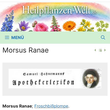
MENÜ
Morsus Ranae
Mor­sus Ranae
;
Frosch­biß­plom­pe
.