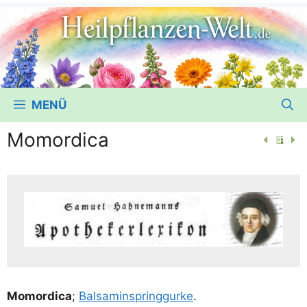
MENÜ
Momordica
Momor­di­ca
;
Bal­samin­spring­gur­ke
.