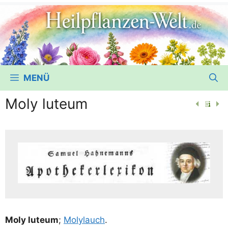
MENÜ
Moly luteum
Moly lute­um
;
Moly­lauch
.