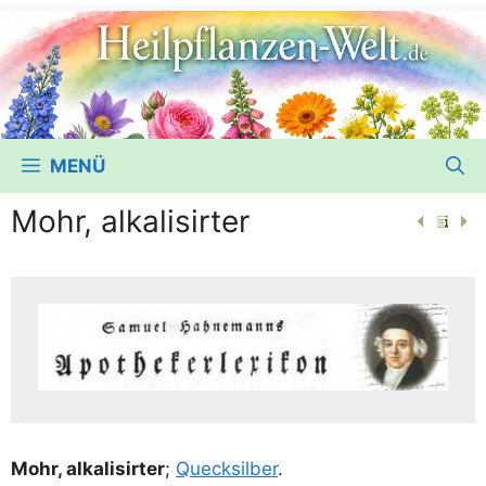
MENÜ
Mohr, alkalisirter
Mohr, alka­li­sirter
;
Queck­sil­ber
.