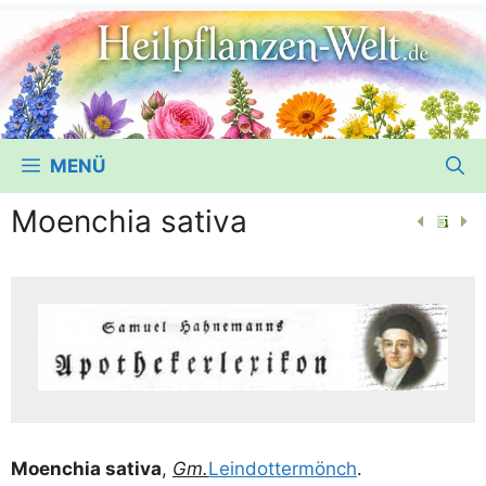
MENÜ
Moenchia sativa
Moen­chia sati­va
,
Gm.
Leind­ot­ter­mönch
.