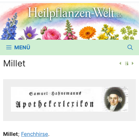
MENÜ
Millet
Mil­let
;
Fench­hir­se
.