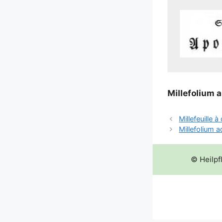
Mil­le­fo­li­um
Millefeuille 
Millefolium 
© Heilpf