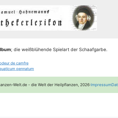
 album
; die weiß­blü­hen­de Spiel­art der Schaafgarbe.
à odeur de camfre
aquaticum pennatum
lanzen-Welt.de - die Welt der Heilpflanzen, 2026
·
Impressum
Dat