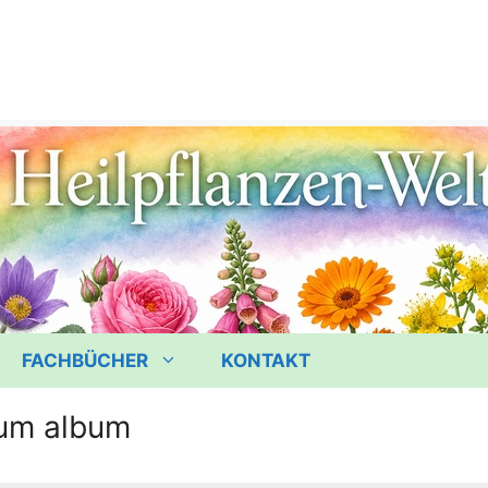
FACHBÜCHER
KONTAKT
ium album