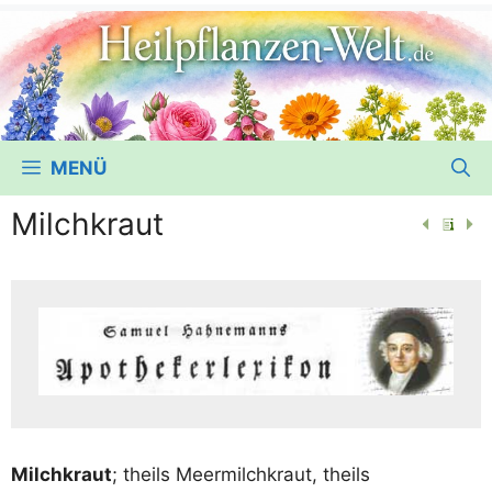
MENÜ
Milchkraut
Milch­kraut
; theils Meer­milch­kraut, theils