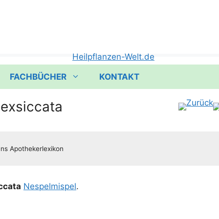
FACHBÜCHER
KONTAKT
 exsiccata
­ca­ta
Nespel­mis­pel
.