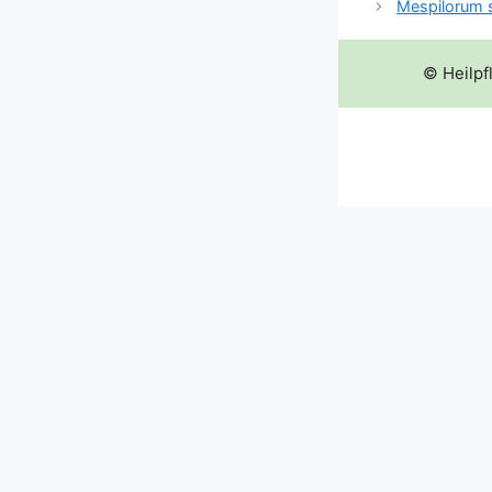
Mespilorum
© Heilpf