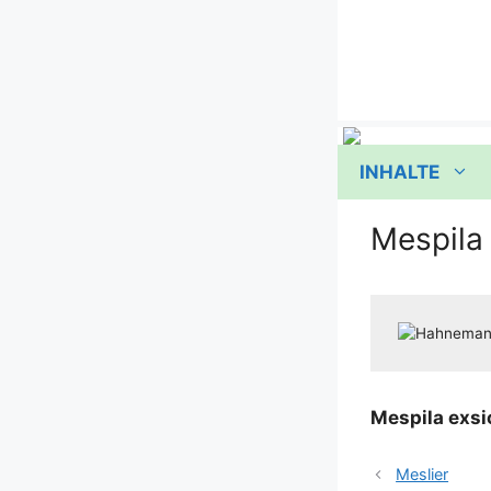
Zum
Inhalt
springen
INHALTE
Mespila
Mes­pi­la exsic
Meslier