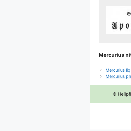
Mer­cu­ri­us n
Mercurius li
Mercurius p
© Heilpf