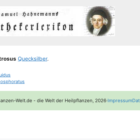
itro­sus
Queck­sil­ber
.
quidus
hosphoratus
lanzen-Welt.de - die Welt der Heilpflanzen, 2026
·
Impressum
Dat