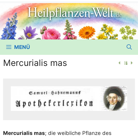
MENÜ
Mercurialis mas
Mer­cu­ria­lis mas
; die weib­li­che Pflan­ze des