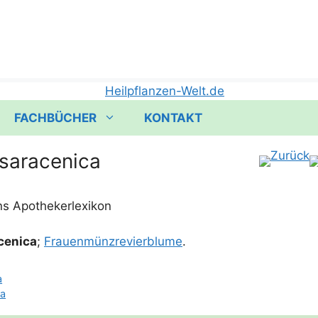
FACHBÜCHER
KONTAKT
saracenica
ceni­ca
;
Frau­en­münz­re­vier­blu­me
.
a
va