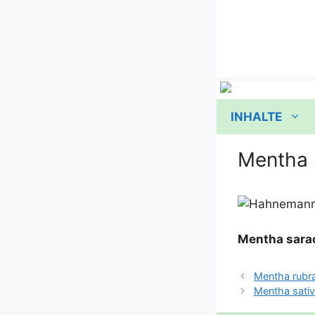
Zum
Inhalt
springen
INHALTE
Mentha 
Men­tha sara­
Mentha rubr
Mentha sati