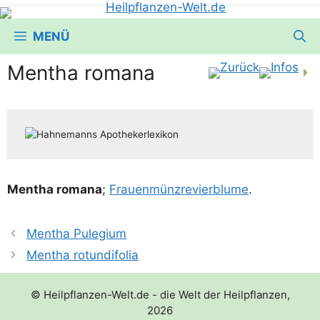
MENÜ
Mentha romana
Men­tha roma­na
;
Frau­en­münz­re­vier­blu­me
.
Mentha Pulegium
Mentha rotundifolia
© Heilpflanzen-Welt.de - die Welt der Heilpflanzen,
2026