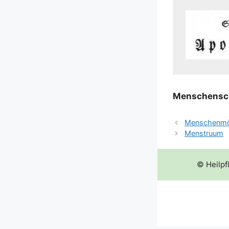
Men­schen­sc
Menschenmö
Menstruum
© Heilpf