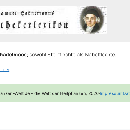
hä­del­moos
; sowohl Stein­flech­te als Nabelflechte.
rder
lanzen-Welt.de - die Welt der Heilpflanzen, 2026
·
Impressum
Dat