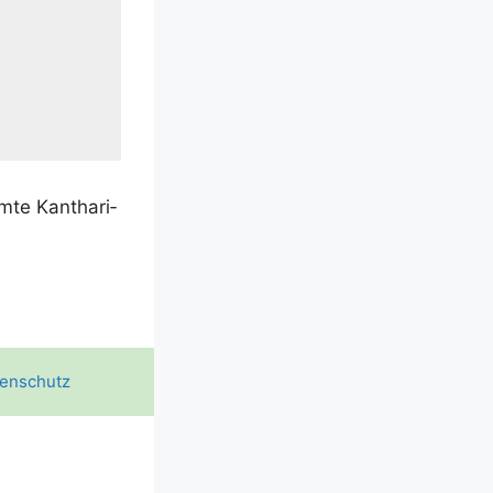
te Kant­ha­ri­
enschutz