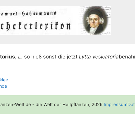
o­ri­us
,
L
. so hieß sonst die jetzt
Lyt­ta vesi­ca­to­ria
benahm­
klee
ende
lanzen-Welt.de - die Welt der Heilpflanzen, 2026
·
Impressum
Dat