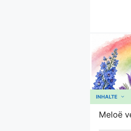
Zum
Inhalt
springen
INHALTE
Meloë v