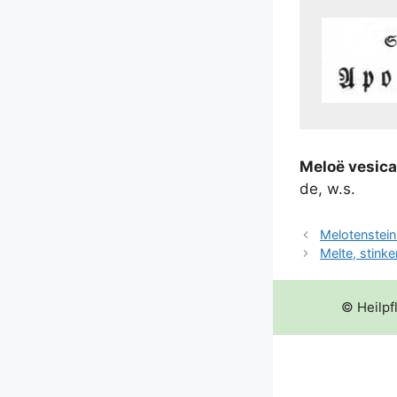
Meloë vesi­ca­t
de, w.s.
Melotenstein
Melte, stink
© Heilpf