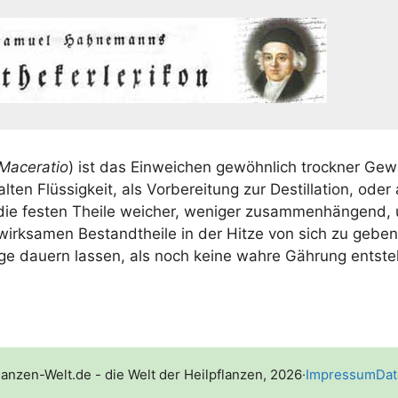
Mace­ra­tio
) ist das Ein­wei­chen gewöhn­lich trock­ner Gew
­ten Flüs­sig­keit, als Vor­be­rei­tung zur Destil­la­ti­on, oder
e fes­ten Thei­le wei­cher, weni­ger zusam­men­hän­gend, 
wirk­sa­men Bestandt­hei­le in der Hit­ze von sich zu gebe
­ge dau­ern las­sen, als noch kei­ne wah­re Gäh­rung entste
lanzen-Welt.de - die Welt der Heilpflanzen, 2026
·
Impressum
Dat