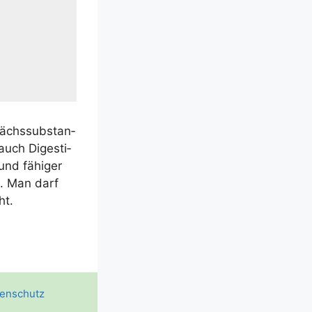
ächs­sub­stan­
 auch Diges­ti­
und fähi­ger
n. Man darf
ht.
enschutz