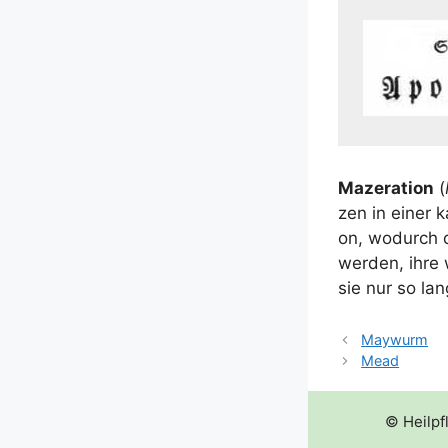
Mazer­a­ti­on
(
zen in einer kal
on, wodurch di
wer­den, ihre 
sie nur so lan
Maywurm
Mead
© Heilpf