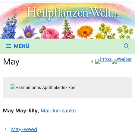
MENÜ
May
May
May-lil­ly
;
Mai­blumz­au­ke
.
May-weed