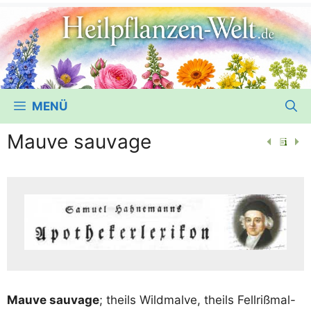
MENÜ
Mauve sauvage
Mauve sau­va­ge
; theils Wild­mal­ve, theils Fellrißmal-