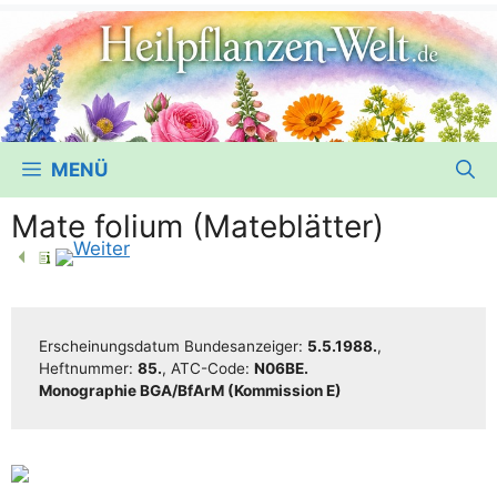
MENÜ
Mate folium (Mateblätter)
Erschei­nungs­da­tum Bun­des­an­zei­ger:
5.5.1988.
,
Heft­num­mer:
85.
, ATC-Code:
N06BE.
Mono­gra­phie BGA/​​BfArM (Kom­mis­si­on E)