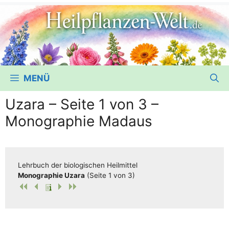
MENÜ
Uzara – Seite 1 von 3 –
Monographie Madaus
Lehr­buch der bio­lo­gi­schen Heilmittel
Mono­gra­phie Uza­ra
(Sei­te 1 von 3)