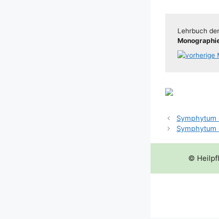
Lehr­buch der 
Mono­gra­phie 
Symphytum of
Symphytum of
© Heilpf