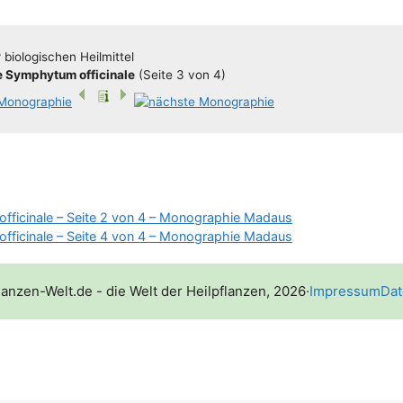
bio­lo­gi­schen Heilmittel
Sym­phy­tum offi­ci­na­le
(Sei­te 3 von 4)
ficinale – Seite 2 von 4 – Monographie Madaus
ficinale – Seite 4 von 4 – Monographie Madaus
lanzen-Welt.de - die Welt der Heilpflanzen, 2026
·
Impressum
Dat