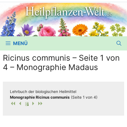
MENÜ
Ricinus communis – Seite 1 von
4 – Monographie Madaus
Lehr­buch der bio­lo­gi­schen Heilmittel
Mono­gra­phie Rici­nus com­mu­nis
(Sei­te 1 von 4)