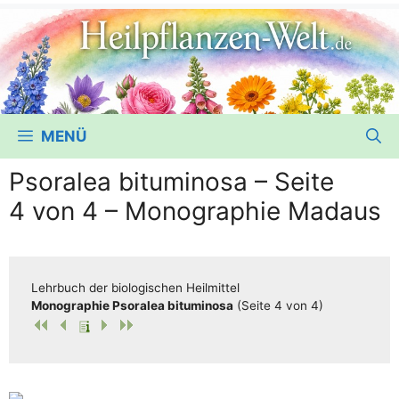
MENÜ
Psoralea bituminosa – Seite
4 von 4 – Monographie Madaus
Lehr­buch der bio­lo­gi­schen Heilmittel
Mono­gra­phie Psora­lea bitu­mi­no­sa
(Sei­te 4 von 4)