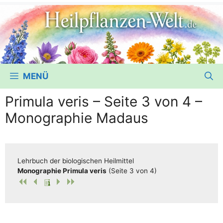
MENÜ
Primula veris – Seite 3 von 4 –
Monographie Madaus
Lehr­buch der bio­lo­gi­schen Heilmittel
Mono­gra­phie Pri­mu­la veris
(Sei­te 3 von 4)