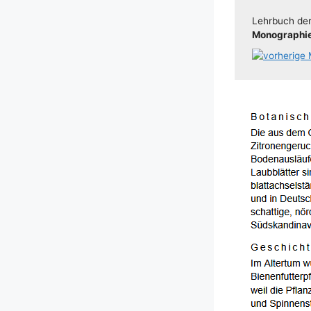
Lehr­buch der 
Mono­gra­phie