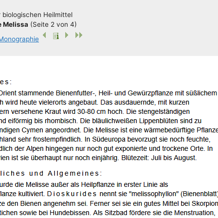
bio­lo­gi­schen Heilmittel
 Melis­sa
(Sei­te 2 von 4)