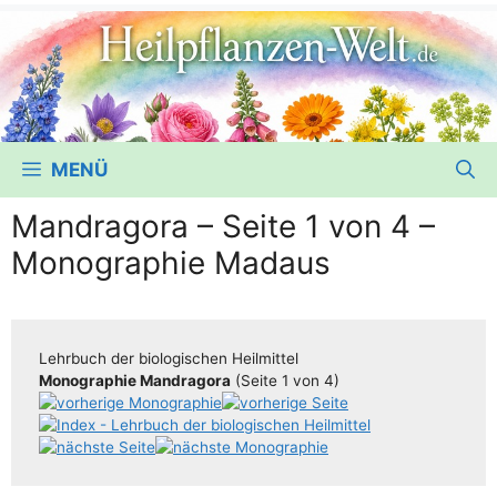
MENÜ
Mandragora – Seite 1 von 4 –
Monographie Madaus
Lehr­buch der bio­lo­gi­schen Heilmittel
Mono­gra­phie Man­dra­go­ra
(Sei­te 1 von 4)