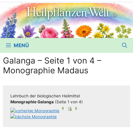
MENÜ
Galanga – Seite 1 von 4 –
Monographie Madaus
Lehr­buch der bio­lo­gi­schen Heilmittel
Mono­gra­phie Galan­ga
(Sei­te 1 von 4)