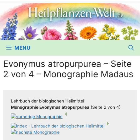
MENÜ
Evonymus atropurpurea – Seite
2 von 4 – Monographie Madaus
Lehr­buch der bio­lo­gi­schen Heilmittel
Mono­gra­phie Evony­mus atro­pur­pu­rea
(Sei­te 2 von 4)