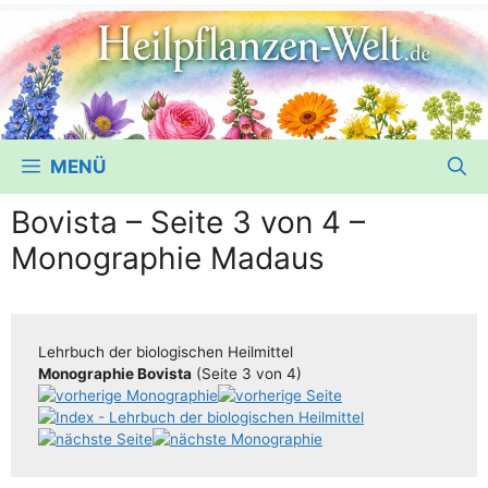
MENÜ
Bovista – Seite 3 von 4 –
Monographie Madaus
Lehr­buch der bio­lo­gi­schen Heilmittel
Mono­gra­phie Bovis­ta
(Sei­te 3 von 4)