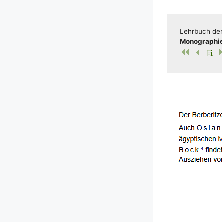
Lehr­buch der 
Mono­gra­phie 