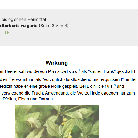
bio­lo­gi­schen Heilmittel
Ber­be­ris vul­ga­ris
(Sei­te 3 von 4)