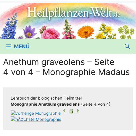
MENÜ
Anethum graveolens – Seite
4 von 4 – Monographie Madaus
Lehr­buch der bio­lo­gi­schen Heilmittel
Mono­gra­phie Anet­hum gra­veo­lens
(Sei­te 4 von 4)