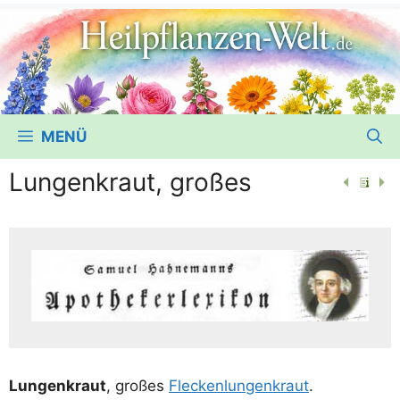
MENÜ
Lungenkraut, großes
Lun­gen­kraut
, gro­ßes
Fle­cken­lun­gen­kraut
.