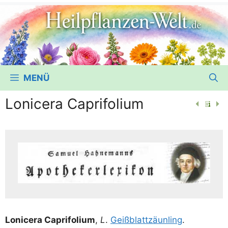
MENÜ
Lonicera Caprifolium
Loni­ce­ra Caprif­o­li­um
,
L
.
Geiß­blatt­zäun­ling
.