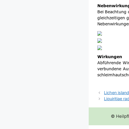
Lichen islan
Liquiritiae r
© Heilpf