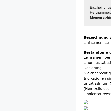
Erschei­nungs­
Heft­num­mer
Mono­gra­phie