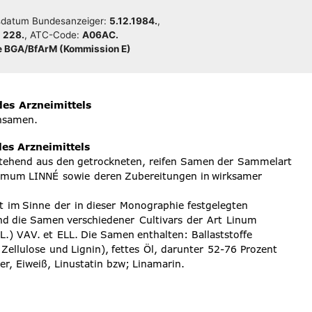
da­tum Bun­des­an­zei­ger:
5.12.1984.
,
:
228.
, ATC-Code:
A06AC.
 BGA/​​BfArM (Kom­mis­si­on E)