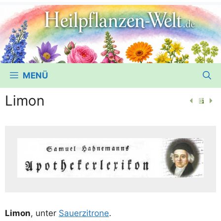
MENÜ
Limon
Limon
, unter
Sau­er­zi­tro­ne
.