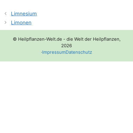
Limnesium
Limonen
© Heilpflanzen-Welt.de - die Welt der Heilpflanzen,
2026
·
Impressum
Datenschutz