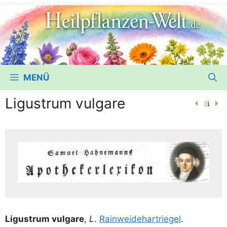
MENÜ
Ligustrum vulgare
Ligustrum vul­ga­re
,
L
.
Rain­wei­de­hart­rie­gel
.