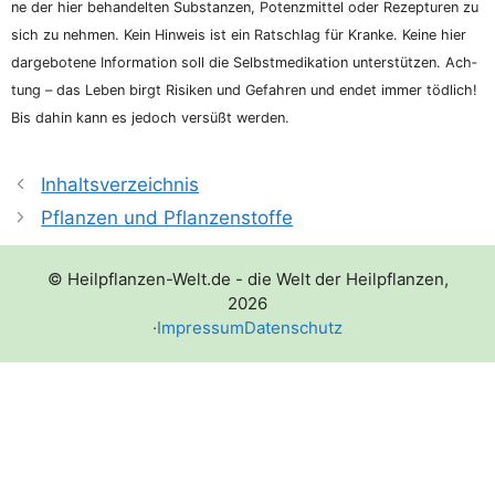
ne der hier behan­del­ten Sub­stan­zen, Potenz­mit­tel oder Rezep­tu­ren zu
sich zu neh­men. Kein Hin­weis ist ein Rat­schlag für Kran­ke. Kei­ne hier
dar­ge­bo­te­ne Infor­ma­ti­on soll die Selbst­me­di­ka­ti­on unter­stüt­zen. Ach­
tung – das Leben birgt Risi­ken und Gefah­ren und endet immer töd­lich!
Bis dahin kann es jedoch ver­süßt werden.
Inhaltsverzeichnis
Pflanzen und Pflanzenstoffe
© Heilpflanzen-Welt.de - die Welt der Heilpflanzen,
2026
·
Impressum
Datenschutz