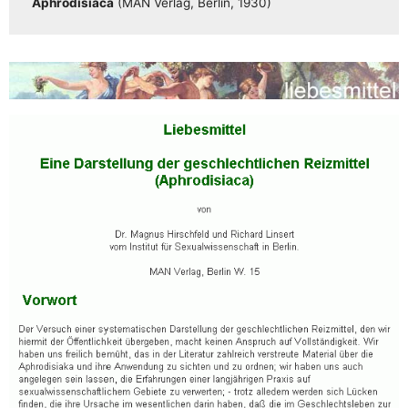
Aphro­di­sia­ca
(MAN Ver­lag, Ber­lin, 1930)