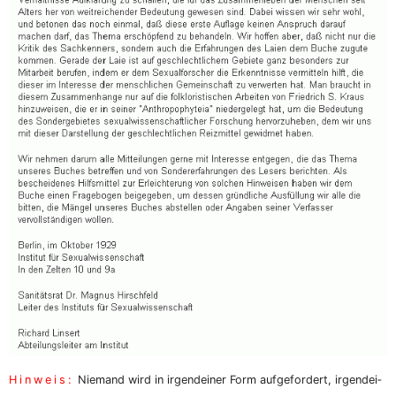
Hin­weis:
Nie­mand wird in irgend­ei­ner Form auf­ge­for­dert, irgend­ei­