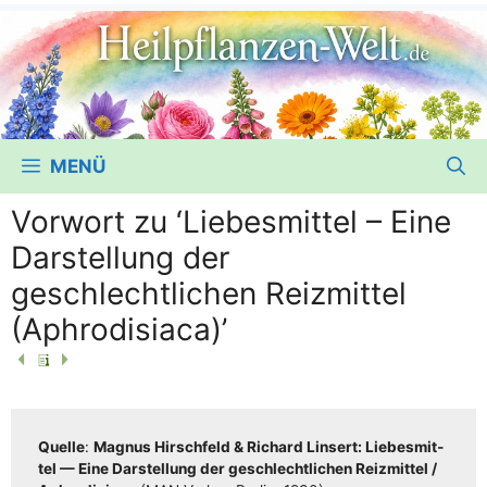
MENÜ
Vorwort zu ‘Liebesmittel – Eine
Darstellung der
geschlechtlichen Reizmittel
(Aphrodisiaca)’
Quel­le
:
Magnus Hirsch­feld & Richard Lin­sert: Lie­bes­mit­
tel — Eine Dar­stel­lung der geschlecht­li­chen Reiz­mit­tel /​​