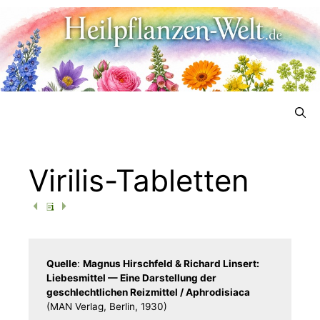
Menü
Virilis-Tabletten
Quel­le
:
Magnus Hirsch­feld & Richard Lin­sert:
Lie­bes­mit­tel — Eine Dar­stel­lung der
geschlecht­li­chen Reiz­mit­tel /​​ Aphro­di­sia­ca
(MAN Ver­lag, Ber­lin, 1930)