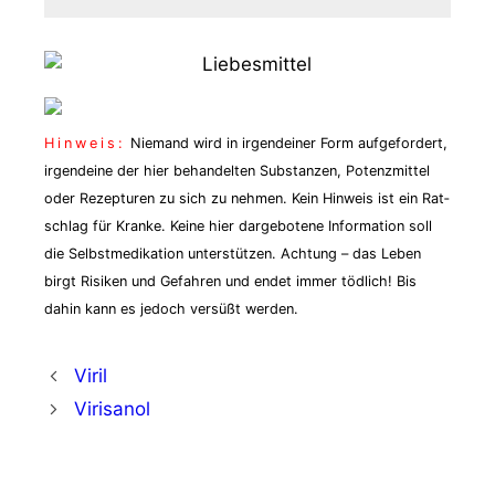
Hin­weis:
Nie­mand wird in irgend­ei­ner Form auf­ge­for­dert,
irgend­ei­ne der hier behan­del­ten Sub­stan­zen, Potenz­mit­tel
oder Rezep­tu­ren zu sich zu neh­men. Kein Hin­weis ist ein Rat­
schlag für Kran­ke. Kei­ne hier dar­ge­bo­te­ne Infor­ma­ti­on soll
die Selbst­me­di­ka­ti­on unter­stüt­zen. Ach­tung – das Leben
birgt Risi­ken und Gefah­ren und endet immer töd­lich! Bis
dahin kann es jedoch ver­süßt werden.
Viril
Virisanol