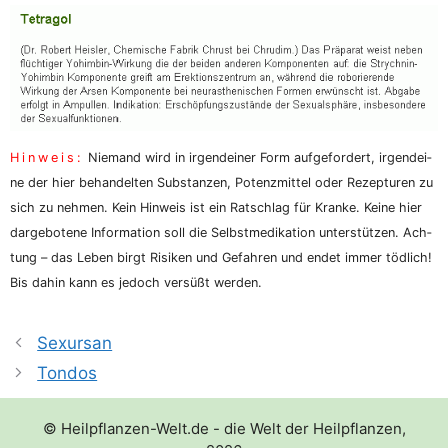
Hin­weis:
Nie­mand wird in irgend­ei­ner Form auf­ge­for­dert, irgend­ei­
ne der hier behan­del­ten Sub­stan­zen, Potenz­mit­tel oder Rezep­tu­ren zu
sich zu neh­men. Kein Hin­weis ist ein Rat­schlag für Kran­ke. Kei­ne hier
dar­ge­bo­te­ne Infor­ma­ti­on soll die Selbst­me­di­ka­ti­on unter­stüt­zen. Ach­
tung – das Leben birgt Risi­ken und Gefah­ren und endet immer töd­lich!
Bis dahin kann es jedoch ver­süßt werden.
Sexursan
Tondos
© Heilpflanzen-Welt.de - die Welt der Heilpflanzen,