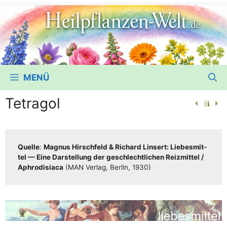
MENÜ
Tetragol
Quel­le
:
Magnus Hirsch­feld & Richard Lin­sert: Lie­bes­mit­
tel — Eine Dar­stel­lung der geschlecht­li­chen Reiz­mit­tel /​​
Aphro­di­sia­ca
(MAN Ver­lag, Ber­lin, 1930)