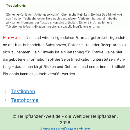
Hin­weis:
Nie­mand wird in irgend­ei­ner Form auf­ge­for­dert, irgend­ei­
ne der hier behan­del­ten Sub­stan­zen, Potenz­mit­tel oder Rezep­tu­ren zu
sich zu neh­men. Kein Hin­weis ist ein Rat­schlag für Kran­ke. Kei­ne hier
dar­ge­bo­te­ne Infor­ma­ti­on soll die Selbst­me­di­ka­ti­on unter­stüt­zen. Ach­
tung – das Leben birgt Risi­ken und Gefah­ren und endet immer töd­lich!
Bis dahin kann es jedoch ver­süßt werden.
Testiloben
Testohorma
© Heilpflanzen-Welt.de - die Welt der Heilpflanzen,
2026
·
Impressum
Datenschutz