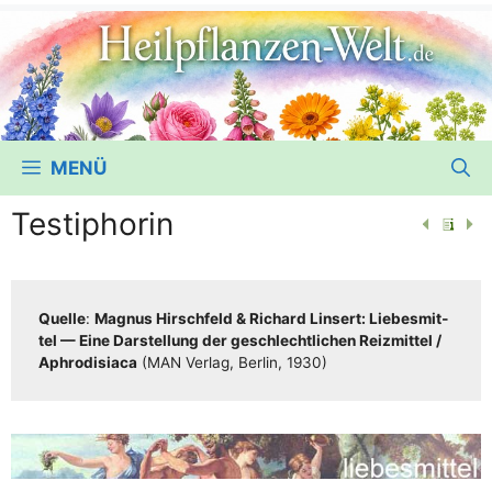
MENÜ
Testiphorin
Quel­le
:
Magnus Hirsch­feld & Richard Lin­sert: Lie­bes­mit­
tel — Eine Dar­stel­lung der geschlecht­li­chen Reiz­mit­tel /​​
Aphro­di­sia­ca
(MAN Ver­lag, Ber­lin, 1930)