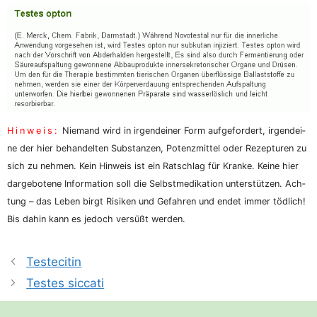
Hin­weis:
Nie­mand wird in irgend­ei­ner Form auf­ge­for­dert, irgend­ei­
ne der hier behan­del­ten Sub­stan­zen, Potenz­mit­tel oder Rezep­tu­ren zu
sich zu neh­men. Kein Hin­weis ist ein Rat­schlag für Kran­ke. Kei­ne hier
dar­ge­bo­te­ne Infor­ma­ti­on soll die Selbst­me­di­ka­ti­on unter­stüt­zen. Ach­
tung – das Leben birgt Risi­ken und Gefah­ren und endet immer töd­lich!
Bis dahin kann es jedoch ver­süßt werden.
Testecitin
Testes siccati