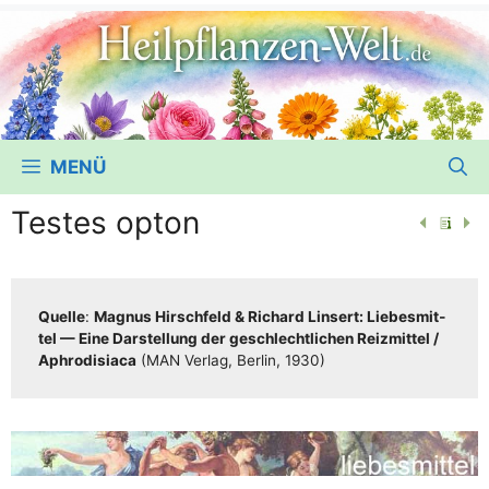
MENÜ
Testes opton
Quel­le
:
Magnus Hirsch­feld & Richard Lin­sert: Lie­bes­mit­
tel — Eine Dar­stel­lung der geschlecht­li­chen Reiz­mit­tel /​​
Aphro­di­sia­ca
(MAN Ver­lag, Ber­lin, 1930)