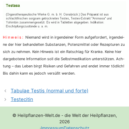
Hin­weis:
Nie­mand wird in irgend­ei­ner Form auf­ge­for­dert, irgend­ei­
ne der hier behan­del­ten Sub­stan­zen, Potenz­mit­tel oder Rezep­tu­ren zu
sich zu neh­men. Kein Hin­weis ist ein Rat­schlag für Kran­ke. Kei­ne hier
dar­ge­bo­te­ne Infor­ma­ti­on soll die Selbst­me­di­ka­ti­on unter­stüt­zen. Ach­
tung – das Leben birgt Risi­ken und Gefah­ren und endet immer töd­lich!
Bis dahin kann es jedoch ver­süßt werden.
Tabulae Testis (normal und forte)
Testecitin
© Heilpflanzen-Welt.de - die Welt der Heilpflanzen,
2026
·
Impressum
Datenschutz