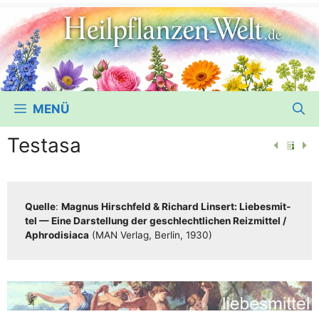
MENÜ
Testasa
Quel­le
:
Magnus Hirsch­feld & Richard Lin­sert: Lie­bes­mit­
tel — Eine Dar­stel­lung der geschlecht­li­chen Reiz­mit­tel /​​
Aphro­di­sia­ca
(MAN Ver­lag, Ber­lin, 1930)